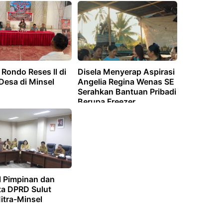
a Rondo Reses ll di
Disela Menyerap Aspirasi
Desa di Minsel
Angelia Regina Wenas SE
Serahkan Bantuan Pribadi
Berupa Freezer
Pemulasaraan Jenazah
dan Kebaya
Persembahyangan Umat
Hindu di Desa Banjar
Buana Kerta Bolmong
l Pimpinan dan
a DPRD Sulut
itra-Minsel