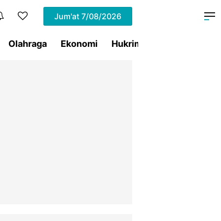
Jum'at
7/08/2026
Olahraga
Ekonomi
Hukrim
Pemprov Sulut