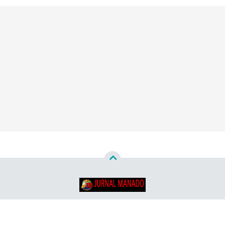
Copyright ©
2026
Jurnal Manado - Santun & Terpercaya™