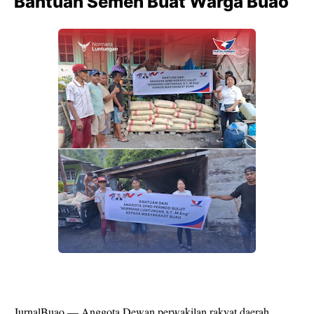
Bantuan Semen Buat Warga Buao
JurnalBuao — Anggota Dewan perwakilan rakyat daerah