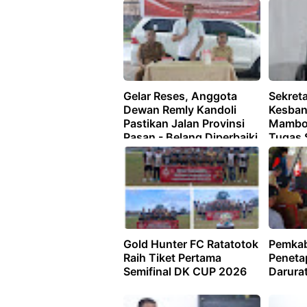
Gelar Reses, Anggota
Sekret
Dewan Remly Kandoli
Kesban
Pastikan Jalan Provinsi
Mambo 
Pasan - Belang Diperbaiki
Tugas 
Gold Hunter FC Ratatotok
Pemkab
Raih Tiket Pertama
Peneta
Semifinal DK CUP 2026
Darura