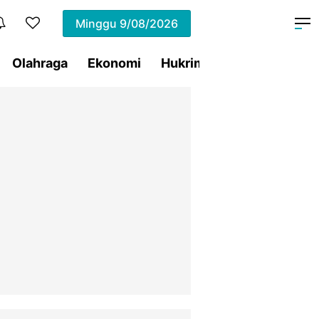
Minggu
9/08/2026
Olahraga
Ekonomi
Hukrim
Pemprov Sulut