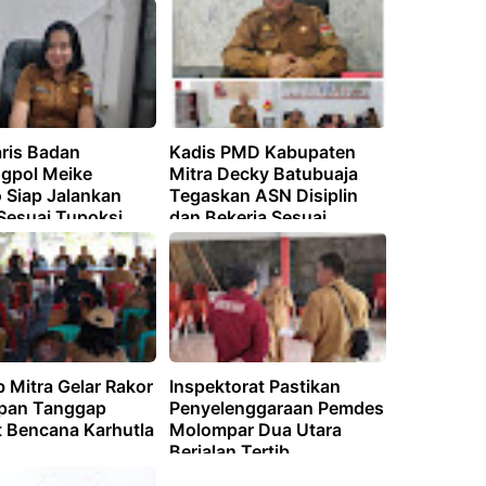
aris Badan
Kadis PMD Kabupaten
gpol Meike
Mitra Decky Batubuaja
Siap Jalankan
Tegaskan ASN Disiplin
Sesuai Tupoksi
dan Bekerja Sesuai
Tupoksi
 Mitra Gelar Rakor
Inspektorat Pastikan
pan Tanggap
Penyelenggaraan Pemdes
t Bencana Karhutla
Molompar Dua Utara
Berjalan Tertib,
Transparansi, dan