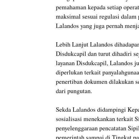
pemahaman kepada setiap operato
maksimal sesuai regulasi dalam
Lalandos yang juga pernah menja
Lebih Lanjut Lalandos dihadapan
Disdukcapil dan turut dihadiri
layanan Disdukcapil, Lalandos 
diperlukan terkait panyalahguna
penertiban dokumen dilakukan sec
dari pungutan.
Sekda Lalandos didampingi Kep
sosialisasi menekankan terkait S
penyelenggaraan pencatatan Sipil
pemerintah sampai di Tingkat pa