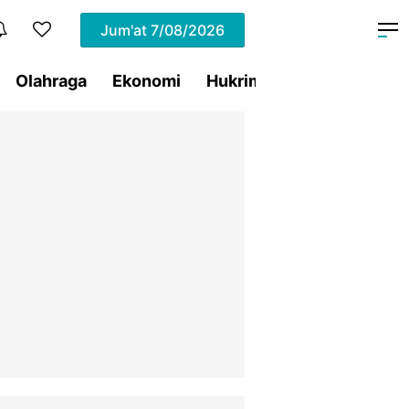
Jum'at
7/08/2026
Olahraga
Ekonomi
Hukrim
Pemprov Sulut