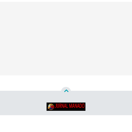
Copyright ©
2026
Jurnal Manado - Santun & Terpercaya™