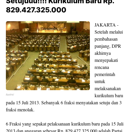
Setujuuu!!!! Kurikulum Baru Rp.
829.427.325.000
JAKARTA
-
Setelah melalui
pembahasan
panjang, DPR
akhirnya
menyepakati
rencana
pemerintah
untuk
melaksanakan
kurikulum baru
ilustrsi
pada 15 Juli 2013. Sebanyak 6 fraksi menyatakan setuju dan 3
fraksi menolak.
6 Fraksi yang sepakat pelaksanaan kurikulum baru pada 15 Juli
2013 dan anggaran sebesar Rp. 829.427.325.000 adalah Partai