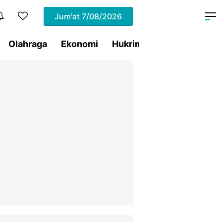
Jum'at
7/08/2026
Olahraga
Ekonomi
Hukrim
Pemprov Sulut