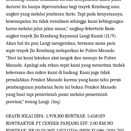
darurat itu hanya diperuntukan bagi trayek Kembang atau
angkot yang melalui jembatan Sario. Tapi pada kenyataanya,
kesemapatan itu tidak terealisasi sehingga kami kebingungan
harus melalui jalur jalan mana,” ungkap Sekretaris Basis
angkot trayek Jln Kembang Raymond Langi Kamis (11/9).
Akan hal itu pun Langi mengatakan, bersama-sama para
sopir trayek Jln Kembang melaporkan ke Polres Manado.
“Hari ini kami lakukan aksi mogok dan menuju ke Polres
Manado. Apalagi ada rekan sopir kami yang menerima tindak
kekerasan dan mikro kami di hadang. Kami juga tidak
persalahkan Pemkot Manado karena yang kami tahu persis
pembangunan jembatan Sario ini bukan Pemkot Manado
yang buat tapi pemerintah pusat melalui pemerintah
provinsi,” terang Langi. (luq)
GRAFIS NILAI DIPA: 5.978.300 KONTRAK: 5.658.019
KONTRAKTOR PT. CENDER PANJANG EFF: 2.00 KM NO
KONTRAK: HK.02.03/WIL.I-SULUT.04/BPJN XI/086/2014 TGL