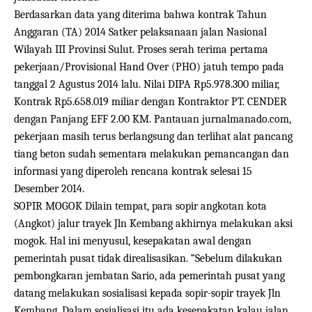
Berdasarkan data yang diterima bahwa kontrak Tahun
Anggaran (TA) 2014 Satker pelaksanaan jalan Nasional
Wilayah III Provinsi Sulut. Proses serah terima pertama
pekerjaan/Provisional Hand Over (PHO) jatuh tempo pada
tanggal 2 Agustus 2014 lalu. Nilai DIPA Rp5.978.300 miliar,
Kontrak Rp5.658.019 miliar dengan Kontraktor PT. CENDER
dengan Panjang EFF 2.00 KM. Pantauan jurnalmanado.com,
pekerjaan masih terus berlangsung dan terlihat alat pancang
tiang beton sudah sementara melakukan pemancangan dan
informasi yang diperoleh rencana kontrak selesai 15
Desember 2014.
SOPIR MOGOK Dilain tempat, para sopir angkotan kota
(Angkot) jalur trayek Jln Kembang akhirnya melakukan aksi
mogok. Hal ini menyusul, kesepakatan awal dengan
pemerintah pusat tidak direalisasikan. “Sebelum dilakukan
pembongkaran jembatan Sario, ada pemerintah pusat yang
datang melakukan sosialisasi kepada sopir-sopir trayek Jln
Kembang. Dalam sosialisasi itu ada kesepakatan kalau jalan