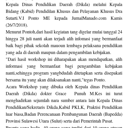
Kepala Dinas Pendidikan Daerah (Dikda) melalui Kepala
Bidang (Kabid) Pendidilan Khusus dan Pelayanan Khusus Dra
Sutarti.V.I Ponto ME kepada JurnalManado.com Kamis
(26/7/2018).
Menurut Pontoh,dari hasil kegiatan tang digelar mulai tanggal 24
hingga 28 juli nanti akan terjadi alih infomasi yang bermanfaat
baik bagi pihak sekolah mauoun lembaga pelaksana pendidikan
yang ada di daerah maupun dalam pengambilan kebijakan.
"Dari hasil workshop ini diharapakan akan mendapatkan, alih
informasi yang bermanfaat bagi pengambilan kebijakan
nanti,sehingga program yangbdudah ditetapkan serta disepakati
bersama itu yang akan dilaksanakan nanti,"tegas Ponto.
Acara Workshop yang dibuka oleh Kepala dinas Pendidikan
Daerah (Dikda) dokter Grace Punuh M.Kes ini turut
menghadirkan sejumlah nara sumber antara lain Kepala Dinas
Pendidikan/Sekretaris Dikda,Kabid PKLK, Praktisi Pendidikan
luar biasa,Badan Perencanaan Pembangunan Daerah (Bapedda)
Provinsi Sulawesi Utara (Sulut) serta dari Pemerintah Pusat.
Peserta yang hadir 40 orang yang terdiri dari 10 orang utusan