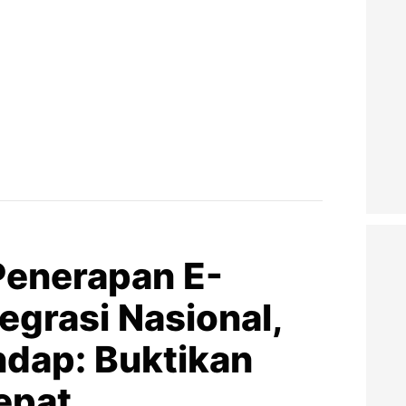
 Penerapan E-
tegrasi Nasional,
dap: Buktikan
epat