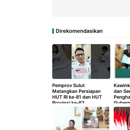
Direkomendasikan
Pemprov Sulut
Kawink
Matangkan Persiapan
dan Se
HUT RI ke-81 dan HUT
Pengha
Provinsi ke-62,
Gubernu
Rangkaian Kegiatan
Negara
Dibuka 31 Juli
Masyar