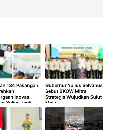
an 134 Pasangan
Gubernur Yulius Selvanus
rahkan
Sebut BKOW Mitra
rgaan Inovasi,
Strategis Wujudkan Sulut
r Yulius Janji
Maju
 Hadir Ditengah
akat