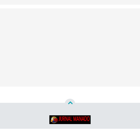
Copyright ©
2026
Jurnal Manado - Santun & Terpercaya™