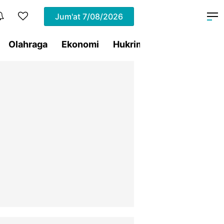
Jum'at
7/08/2026
Olahraga
Ekonomi
Hukrim
Pemprov Sulut