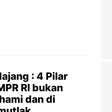
jang : 4 Pilar
MPR RI bukan
hami dan di
 mutlak