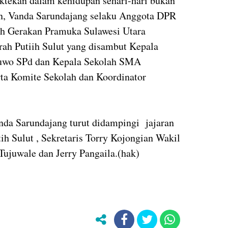
aktekan dalam kehidupan sehari-hari bukan
n, Vanda Sarundajang selaku Anggota DPR
ah Gerakan Pramuka Sulawesi Utara
ah Putiih Sulut yang disambut Kepala
uwo SPd dan Kepala Sekolah SMA
ta Komite Sekolah dan Koordinator
a Sarundajang turut didampingi jajaran
 Sulut , Sekretaris Torry Kojongian Wakil
ujuwale dan Jerry Pangaila.(hak)