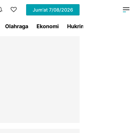
Jum'at
7/08/2026
Olahraga
Ekonomi
Hukrim
Pemprov Sulut