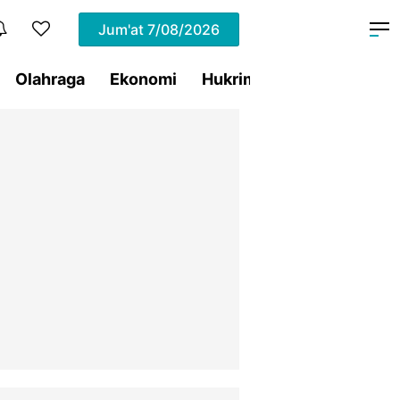
Jum'at
7/08/2026
Olahraga
Ekonomi
Hukrim
Pemprov Sulut